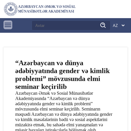
AZƏRBAYCAN ƏMƏK VƏ SOSIAL
MÜNASIBƏTLƏR AKADEMIYASI
“Azərbaycan və dünya
ədəbiyyatında gender və kimlik
problemi” mövzusunda elmi
seminar keçirilib
Azərbaycan Əmək və Sosial Münasibətlər
Akademiyasında “Azərbaycan və dünya
ədəbiyyatında gender və kimlik problemi”
mövzusunda elmi seminar keçirilib. Seminarın
məqsədi Azərbaycan və dünya ədəbiyyatında gender
və kimlik məsələlərinin bədii və sosial aspektlərini
müzakirə etmək, bu sahədə elmi yanaşmaları və
müasir baxışları iştirakçılarla bölüşmək olub.