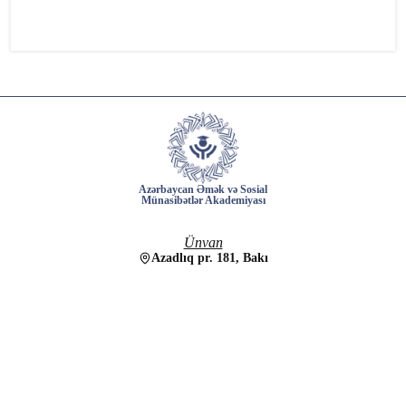
Azərbaycan Əmək və Sosial
Münasibətlər Akademiyası
Ünvan
Azadlıq pr. 181, Bakı
Elektron poçt
info@aesma.edu.az
Əlaqə nömrələri
+(994) 12 526-58-41