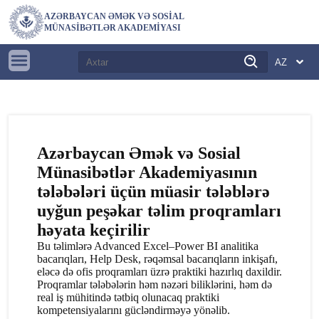
AZƏRBAYCAN ƏMƏK VƏ SOSIAL
MÜNASIBƏTLƏR AKADEMIYASI
Azərbaycan Əmək və Sosial
Münasibətlər Akademiyasının
tələbələri üçün müasir tələblərə
uyğun peşəkar təlim proqramları
həyata keçirilir
Bu təlimlərə Advanced Excel–Power BI analitika
bacarıqları, Help Desk, rəqəmsal bacarıqların inkişafı,
eləcə də ofis proqramları üzrə praktiki hazırlıq daxildir.
Proqramlar tələbələrin həm nəzəri biliklərini, həm də
real iş mühitində tətbiq olunacaq praktiki
kompetensiyalarını gücləndirməyə yönəlib.