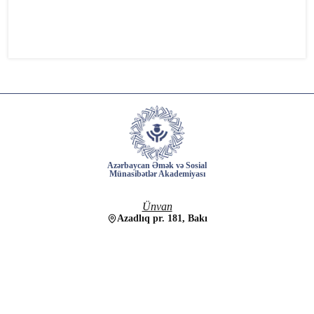
Azərbaycan Əmək və Sosial
Münasibətlər Akademiyası
Ünvan
Azadlıq pr. 181, Bakı
Elektron poçt
info@aesma.edu.az
Əlaqə nömrələri