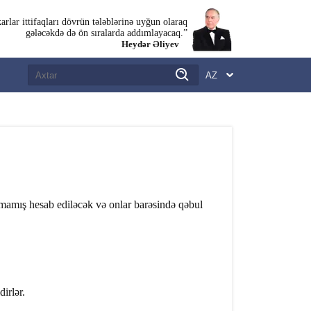
rlar ittifaqları dövrün tələblərinə uyğun olaraq
gələcəkdə də ön sıralarda addımlayacaq.”
Heydər Əliyev
mamış hesab ediləcək və onlar barəsində qəbul
irlər.