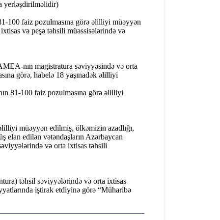
 yerləşdirilməlidir)
a 81-100 faiz pozulmasına görə əlilliyi müəyyən
xtisas və peşə təhsili müəssisələrində və
də, AMEA-nın magistratura səviyyəsində və orta
asına görə, habelə 18 yaşınadək əlilliyi
nın 81-100 faiz pozulmasına görə əlilliyi
illiyi müəyyən edilmiş, ölkəmizin azadlığı,
üş elan edilən vətəndaşların Azərbaycan
əviyyələrində və orta ixtisas təhsili
tura) təhsil səviyyələrində və orta ixtisas
yyatlarında iştirak etdiyinə görə “Müharibə