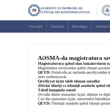
AZƏRBAYCAN HƏMKARLAR
İTTIFAQLARI KONFEDERASIYASI
Əsas səhifə
Akademiya
Elmi tədqiqat
Akademik fə
AƏSMA-da magistratura səvi
Magistraturaya qəbul olan bakalavrların n
Magistratura səviyyəsinə qəbul olunan şəxslər
QEYD:
Portal.edu.az saytında qeydiyyatdan 
əmri verilməyəcək.
Qeydiyyat üçün tələb olunan sənədlər
(
Dövlət sifarişi və ödənişli əsaslarla qəbul
Təhsil haqqında sənəd:
Əvvəlki illərin məzunları üçün: diplom və dipl
Cari ilin məzunları üçün: universiteti bitirdiklə
QEYD:
Ödənişli əsaslarla qəbul olunan şəxslər