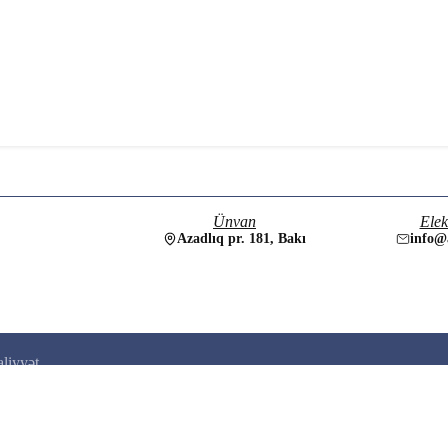
Ünvan
Elek
Azadlıq pr. 181, Bakı
info@
aliyyət
Aİ HƏYAT
mkarlar İttifaqı təşkilatı
lmi Cəmiyyəti