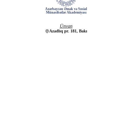
Azərbaycan Əmək və Sosial
Münasibətlər Akademiyası
Ünvan
Azadlıq pr. 181, Bakı
Elektron poçt
info@aesma.edu.az
Əlaqə nömrələri
+(994) 12 526-58-41
+(994) 12 526-58-42
+(994) 10 236-50-97
Akademiya
AKADEMİYA
Haqqımızda
Struktur
RƏHBƏRLİK