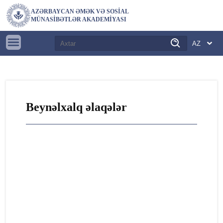
AZƏRBAYCAN ƏMƏK VƏ SOSIAL
MÜNASIBƏTLƏR AKADEMIYASI
Beynəlxalq əlaqələr